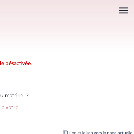

le désactivée.
u matériel ?
la votre
!

Copier le lien vers la page actuelle