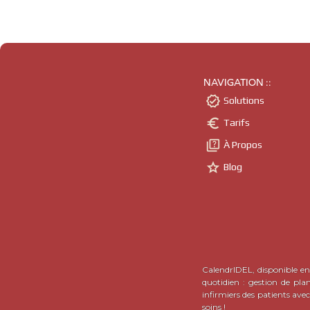
NAVIGATION ::

Solutions

Tarifs

À Propos

Blog
CalendrIDEL, disponible en 
quotidien : gestion de pla
infirmiers des patients ave
soins !