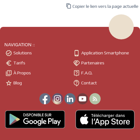

Copier le lien vers la page actuelle
NAVIGATION ::


Solutions
Application Smartphone


Tarifs
Partenaires


À Propos
F.A.Q.


Blog
Contact
