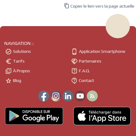

Copier le lien vers la page actuelle
NAVIGATION ::


Solutions
Application Smartphone


Tarifs
Partenaires


À Propos
F.A.Q.


Blog
Contact
