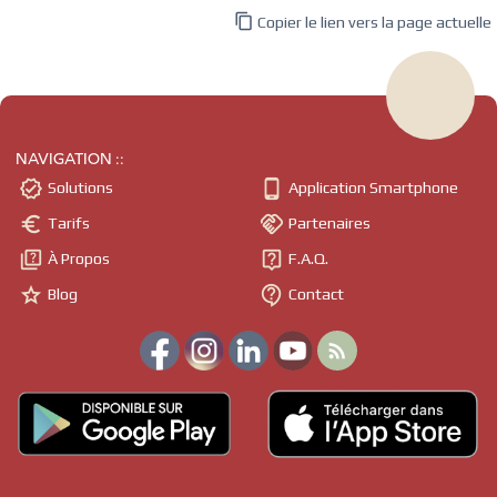

Copier le lien vers la page actuelle
NAVIGATION ::


Solutions
Application Smartphone


Tarifs
Partenaires


À Propos
F.A.Q.


Blog
Contact
