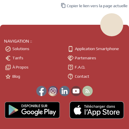

Copier le lien vers la page actuelle
NAVIGATION ::


Solutions
Application Smartphone


Tarifs
Partenaires


À Propos
F.A.Q.


Blog
Contact
