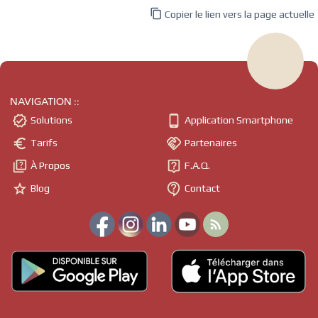

Copier le lien vers la page actuelle
NAVIGATION ::


Solutions
Application Smartphone


Tarifs
Partenaires


À Propos
F.A.Q.


Blog
Contact
