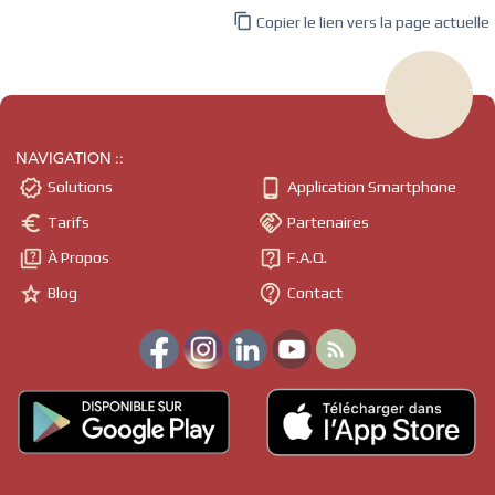

Copier le lien vers la page actuelle
NAVIGATION ::


Solutions
Application Smartphone


Tarifs
Partenaires


À Propos
F.A.Q.


Blog
Contact
