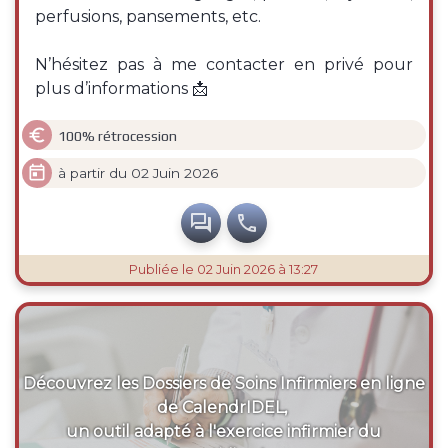
perfusions, pansements, etc.
N’hésitez pas à me contacter en privé pour
plus d’informations 📩

100% rétrocession

à partir du 02 Juin 2026


Publiée
le 02 Juin 2026 à 13:27
Découvrez les Dossiers de Soins Infirmiers en ligne
de CalendrIDEL,
un outil adapté à l'exercice infirmier du