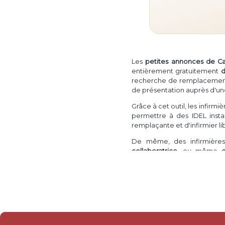
Les
petites annonces de C
entièrement gratuitement
d
recherche de remplacement in
de présentation auprès d'un
Grâce à cet outil, les infirm
permettre à des IDEL instal
remplaçante et d'infirmier l
De même, des infirmières 
collaboratrice
, ou même
intéressé·e·s par une install
de
collaboration ou associat
Il est également possible po
un droit de présentation aup
ainsi à un IDE libéral ou une 
Enfin, une infirmière ou un i