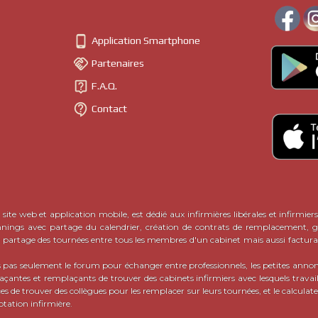
Il peut également s'agir de matériel nécessaire pour le travail quoti
- encore une façon de nommer l
irmiers de ville et infirmières de ville
s de confrères et consoeurs avisé·e·s.

Application Smartphone
tes annonces entre infirmiers libéraux sur CalendrIDEL
est venue n

Partenaires
orme de demandes de ce type, sur les réseaux sociaux notamment. Dé

IDEL, il semblait donc
indispensable de proposer un tel outil
, et qui p
F.A.Q.
(ou semi-payant)
roposent un service assimilé mais payant
, ce qui n'es

Contact
s de CalendrIDEL
sont riches en possibilités et occasions pour tous les
 en ligne, il suffit de
publier sa propre petite annonce en cliquant ici
EXPLIC
site web et application mobile, est dédié aux infirmières libérales et infirmiers
nnings avec partage du calendrier, création de contrats de remplacement, ge
c partage des tournées entre tous les membres d'un cabinet mais aussi factura
pas seulement le forum pour échanger entre professionnels, les petites ann
ntes et remplaçants de trouver des cabinets infirmiers avec lesquels travaill
ces de trouver des collègues pour les remplacer sur leurs tournées, et le calcula
otation infirmière.