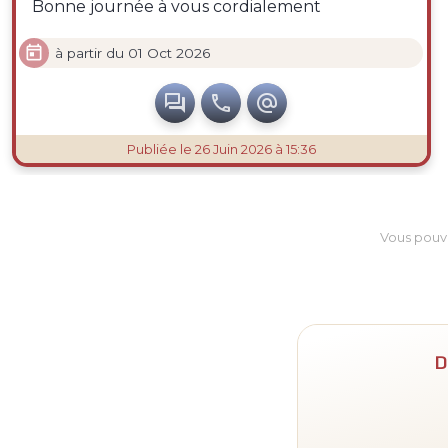
Bonne journée à vous cordialement

à partir du 01 Oct 2026



Publiée
le 26 Juin 2026 à 15:36
Vous pouv
D