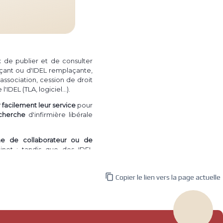
ux de publier et de consulter
çant ou d'IDEL remplaçante,
association, cession de droit
(TLA, logiciel...)
 l'IDEL
.
facilement leur service
pour
cherche
d'infirmière libérale
he de collaborateur ou de
net ; tandis que des IDEL
 directement une recherche

Copier le lien vers la page actuelle
irmière à domicile de
vendre
e de patientèle")
, permettant
nregistrés.
a plus l'utilité pourra le faire