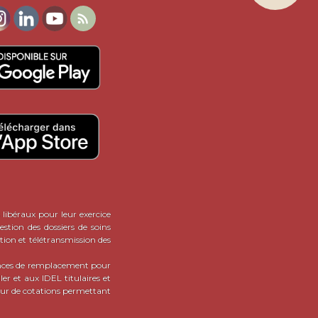
dien des IDEL : TLA, sacoche,

es IDEL -
de pouvoir
acheter
aturellement en se rendant
sirant faire de CalendrIDEL
lus est gratuitement : en effet,
t pas du tout le cas ici.
 IDEL : et si le bonheur n'est
!
ATIONS SUR LES ANNONCES
 libéraux pour leur exercice
stion des dossiers de soins
tion et télétransmission des
onces de remplacement pour
er et aux IDEL titulaires et
teur de cotations permettant