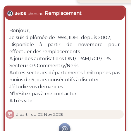
Remplacement
idel06
cherche
Bonjour,
Je suis diplômée de 1994, IDEL depuis 2002,
Disponible à partir de novembre pour
effectuer des remplacements
A jour des autorisations ONI,CPAM,RCP,CPS
Secteur 03 Commentry/Neris…
Autres secteurs départements limitrophes pas
moins de 5 jours consécutifs à discuter.
J’étudie vos demandes.
N’hésitez pas à me contacter.
A très vite.

à partir du 02 Nov 2026
