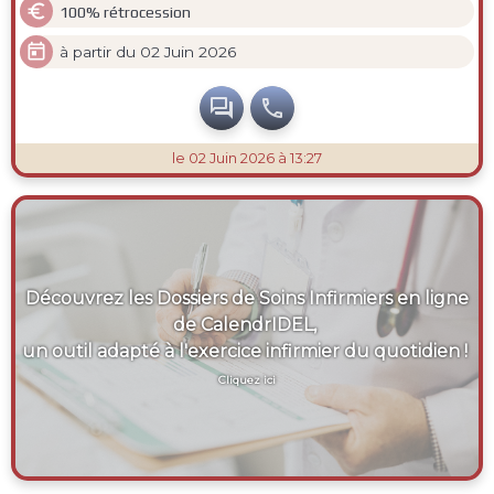

100% rétrocession

à partir du 02 Juin 2026


le 02 Juin 2026 à 13:27
Découvrez les Dossiers de Soins Infirmiers en ligne
de CalendrIDEL,
un outil adapté à l'exercice infirmier du quotidien !
Cliquez ici