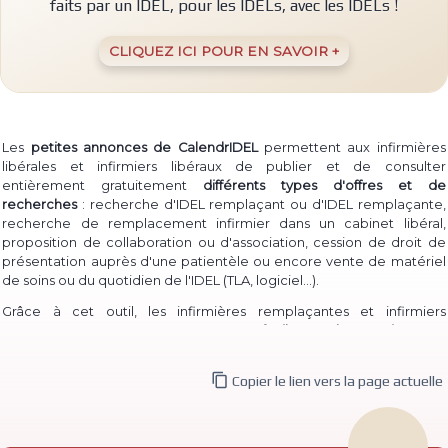
faits par un IDEL, pour les IDELs, avec les IDELs !
CLIQUEZ ICI POUR EN SAVOIR +
Les
petites annonces de CalendrIDEL
permettent aux infirmières
libérales et infirmiers libéraux de publier et de consulter
entièrement gratuitement
différents types d'offres et de
recherches
: recherche d'IDEL remplaçant ou d'IDEL remplaçante,
recherche de remplacement infirmier dans un cabinet libéral,
proposition de collaboration ou d'association, cession de droit de
présentation auprès d'une patientèle ou encore vente de matériel
(TLA, logiciel...)
de soins ou du quotidien de l'IDEL
.
Grâce à cet outil, les infirmières remplaçantes et infirmiers
remplaçants peuvent à la fois
proposer facilement leur service
pour
permettre à des IDEL installé·e·s de les contacter, et à la fois
consulter les annonces de recherche
d'infirmière libérale

Copier le lien vers la page actuelle
remplaçante et d'infirmier libéral remplaçant déjà publiées.
De même, des infirmières ou infirmiers titulaires peuvent aisément
publier une
recherche de collaborateur ou de collaboratrice
, ou