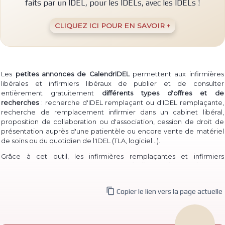
faits par un IDEL, pour les IDELs, avec les IDELs !
CLIQUEZ ICI POUR EN SAVOIR +
Les
petites annonces de CalendrIDEL
permettent aux infirmières
libérales et infirmiers libéraux de publier et de consulter
entièrement gratuitement
différents types d'offres et de
recherches
: recherche d'IDEL remplaçant ou d'IDEL remplaçante,
recherche de remplacement infirmier dans un cabinet libéral,
proposition de collaboration ou d'association, cession de droit de
présentation auprès d'une patientèle ou encore vente de matériel
(TLA, logiciel...)
de soins ou du quotidien de l'IDEL
.
Grâce à cet outil, les infirmières remplaçantes et infirmiers
remplaçants peuvent à la fois
proposer facilement leur service
pour
permettre à des IDEL installé·e·s de les contacter, et à la fois
consulter les annonces de recherche
d'infirmière libérale

Copier le lien vers la page actuelle
remplaçante et d'infirmier libéral remplaçant déjà publiées.
De même, des infirmières ou infirmiers titulaires peuvent aisément
publier une
recherche de collaborateur ou de collaboratrice
, ou