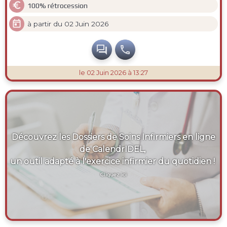

100% rétrocession

à partir du 02 Juin 2026


le 02 Juin 2026 à 13:27
Découvrez les Dossiers de Soins Infirmiers en ligne
de CalendrIDEL,
un outil adapté à l'exercice infirmier du quotidien !
Cliquez ici