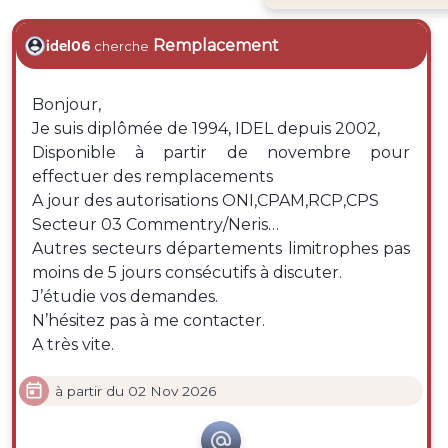
Remplacement
idel06
cherche
Bonjour,
Je suis diplômée de 1994, IDEL depuis 2002,
Disponible à partir de novembre pour
effectuer des remplacements
A jour des autorisations ONI,CPAM,RCP,CPS
Secteur 03 Commentry/Neris…
Autres secteurs départements limitrophes pas
moins de 5 jours consécutifs à discuter.
J’étudie vos demandes.
N’hésitez pas à me contacter.
A très vite.

à partir du 02 Nov 2026
