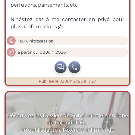
perfusions, pansements, etc.
N’hésitez pas à me contacter en privé pour
plus d’informations 📩

100% rétrocession

à partir du 02 Juin 2026


Publiée
le 02 Juin 2026 à 13:27
Découvrez les Dossiers de Soins Infirmiers en ligne
de CalendrIDEL,
un outil adapté à l'exercice infirmier du