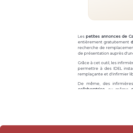
Les
petites annonces de C
entièrement gratuitement
d
recherche de remplacement in
de présentation auprès d'un
Grâce à cet outil, les infirm
permettre à des IDEL instal
remplaçante et d'infirmier l
De même, des infirmières 
collaboratrice
, ou même
intéressé·e·s par une install
de
collaboration ou associat
Il est également possible po
un droit de présentation aup
ainsi à un IDE libéral ou une 
Enfin, une infirmière ou un i