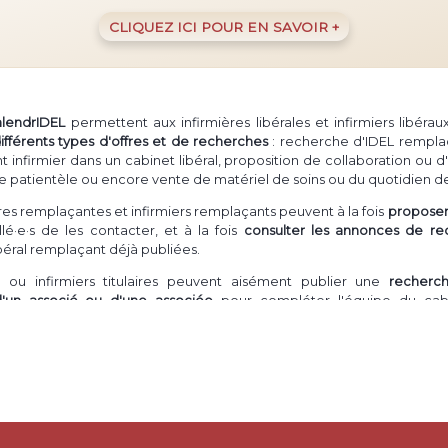
CLIQUEZ ICI POUR EN SAVOIR +
alendrIDEL
permettent aux infirmières libérales et infirmiers libéra
ifférents types d'offres et de recherches
: recherche d'IDEL rempla
firmier dans un cabinet libéral, proposition de collaboration ou d'
e patientèle ou encore vente de matériel de soins ou du quotidien de
ières remplaçantes et infirmiers remplaçants peuvent à la fois
proposer 
lé·e·s de les contacter, et à la fois
consulter les annonces de re
ibéral remplaçant déjà publiées.
ou infirmiers titulaires peuvent aisément publier une
recherc
d'un associé ou d'une associée
pour compléter l'équipe du cabi
ation en cabinet
peuvent postuler à ces annonces ou même publier
ion
libérale.
- comme il est courant de le dire -
ur un infirmier à domicile
ou une inf
rès d'une patientèle
(souvent abrégé "cession de patientèle" ou "vent
IDE libérale de
s'installer en démarrant avec un pool de patients
déjà e
nfirmier désirant
vendre du matériel
de soins en trop, ou dont elle/il n'