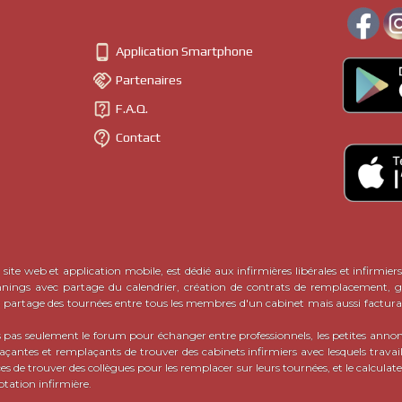
Il peut également s'agir de matériel nécessaire pour le travail quoti
- encore une façon de nommer l
irmiers de ville et infirmières de ville
s de confrères et consoeurs avisé·e·s.

Application Smartphone
tes annonces entre infirmiers libéraux sur CalendrIDEL
est venue n

Partenaires
orme de demandes de ce type, sur les réseaux sociaux notamment. Dé

IDEL, il semblait donc
indispensable de proposer un tel outil
, et qui p
F.A.Q.
(ou semi-payant)
roposent un service assimilé mais payant
, ce qui n'es

Contact
s de CalendrIDEL
sont riches en possibilités et occasions pour tous les
 en ligne, il suffit de
publier sa propre petite annonce en cliquant ici
EXPLIC
site web et application mobile, est dédié aux infirmières libérales et infirmiers
nnings avec partage du calendrier, création de contrats de remplacement, ge
c partage des tournées entre tous les membres d'un cabinet mais aussi factura
pas seulement le forum pour échanger entre professionnels, les petites ann
ntes et remplaçants de trouver des cabinets infirmiers avec lesquels travaill
ces de trouver des collègues pour les remplacer sur leurs tournées, et le calcula
otation infirmière.