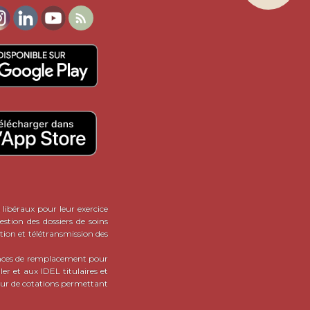
dien des IDEL : TLA, sacoche,

es IDEL -
de pouvoir
acheter
aturellement en se rendant
sirant faire de CalendrIDEL
lus est gratuitement : en effet,
t pas du tout le cas ici.
 IDEL : et si le bonheur n'est
!
ATIONS SUR LES ANNONCES
 libéraux pour leur exercice
stion des dossiers de soins
tion et télétransmission des
onces de remplacement pour
er et aux IDEL titulaires et
teur de cotations permettant