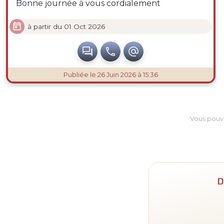
Bonne journée à vous cordialement

à partir du 01 Oct 2026



Publiée
le 26 Juin 2026 à 15:36
Vous pouv
D