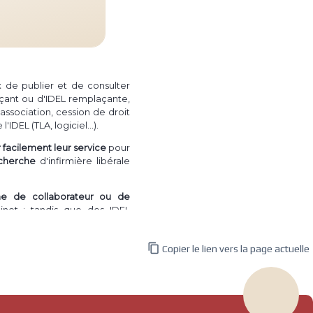
ux de publier et de consulter
çant ou d'IDEL remplaçante,
association, cession de droit
(TLA, logiciel...)
 l'IDEL
.
facilement leur service
pour
cherche
d'infirmière libérale
he de collaborateur ou de
net ; tandis que des IDEL
 directement une recherche

Copier le lien vers la page actuelle
irmière à domicile de
vendre
e de patientèle")
, permettant
nregistrés.
a plus l'utilité pourra le faire