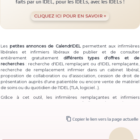
faits par un IDEL, pour les IDELs, avec les IDELs !
CLIQUEZ ICI POUR EN SAVOIR +
Les
petites annonces de CalendrIDEL
permettent aux infirmières
libérales et infirmiers libéraux de publier et de consulter
entièrement gratuitement
différents types d'offres et de
recherches
: recherche d'IDEL remplaçant ou d'IDEL remplaçante,
recherche de remplacement infirmier dans un cabinet libéral,
proposition de collaboration ou d'association, cession de droit de
présentation auprès d'une patientèle ou encore vente de matériel
(TLA, logiciel...)
de soins ou du quotidien de l'IDEL
.
Grâce à cet outil, les infirmières remplaçantes et infirmiers
remplaçants peuvent à la fois
proposer facilement leur service
pour
permettre à des IDEL installé·e·s de les contacter, et à la fois
consulter les annonces de recherche
d'infirmière libérale

Copier le lien vers la page actuelle
remplaçante et d'infirmier libéral remplaçant déjà publiées.
De même, des infirmières ou infirmiers titulaires peuvent aisément
publier une
recherche de collaborateur ou de collaboratrice
, ou