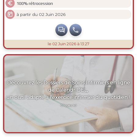

100% rétrocession

à partir du 02 Juin 2026


le 02 Juin 2026 à 13:27
Découvrez les Dossiers de Soins Infirmiers en ligne
de CalendrIDEL,
un outil adapté à l'exercice infirmier du quotidien !
Cliquez ici