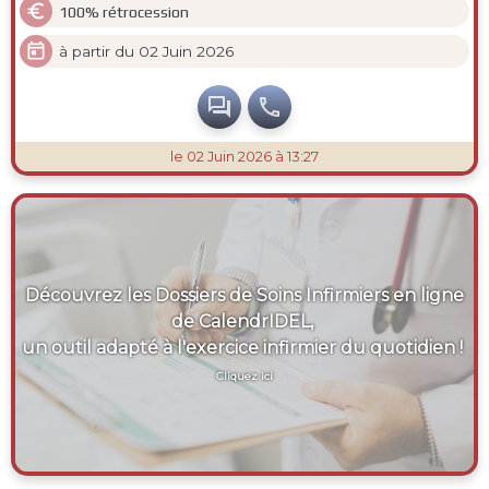

100% rétrocession

à partir du 02 Juin 2026


le 02 Juin 2026 à 13:27
Découvrez les Dossiers de Soins Infirmiers en ligne
de CalendrIDEL,
un outil adapté à l'exercice infirmier du quotidien !
Cliquez ici