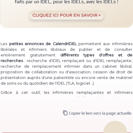
faits par un IDEL, pour les IDELs, avec les IDELs !
CLIQUEZ ICI POUR EN SAVOIR +
Les
petites annonces de CalendrIDEL
permettent aux infirmières
libérales et infirmiers libéraux de publier et de consulter
entièrement gratuitement
différents types d'offres et de
recherches
: recherche d'IDEL remplaçant ou d'IDEL remplaçante,
recherche de remplacement infirmier dans un cabinet libéral,
proposition de collaboration ou d'association, cession de droit de
présentation auprès d'une patientèle ou encore vente de matériel
(TLA, logiciel...)
de soins ou du quotidien de l'IDEL
.
Grâce à cet outil, les infirmières remplaçantes et infirmiers
remplaçants peuvent à la fois
proposer facilement leur service
pour
permettre à des IDEL installé·e·s de les contacter, et à la fois
consulter les annonces de recherche
d'infirmière libérale

Copier le lien vers la page actuelle
remplaçante et d'infirmier libéral remplaçant déjà publiées.
De même, des infirmières ou infirmiers titulaires peuvent aisément
publier une
recherche de collaborateur ou de collaboratrice
, ou