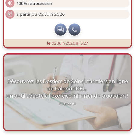

100% rétrocession

à partir du 02 Juin 2026


le 02 Juin 2026 à 13:27
Découvrez les Dossiers de Soins Infirmiers en ligne
de CalendrIDEL,
un outil adapté à l'exercice infirmier du quotidien !
Cliquez ici