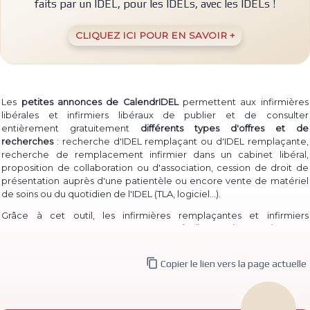
faits par un IDEL, pour les IDELs, avec les IDELs !
CLIQUEZ ICI POUR EN SAVOIR +
Les
petites annonces de CalendrIDEL
permettent aux infirmières
libérales et infirmiers libéraux de publier et de consulter
entièrement gratuitement
différents types d'offres et de
recherches
: recherche d'IDEL remplaçant ou d'IDEL remplaçante,
recherche de remplacement infirmier dans un cabinet libéral,
proposition de collaboration ou d'association, cession de droit de
présentation auprès d'une patientèle ou encore vente de matériel
(TLA, logiciel...)
de soins ou du quotidien de l'IDEL
.
Grâce à cet outil, les infirmières remplaçantes et infirmiers
remplaçants peuvent à la fois
proposer facilement leur service
pour
permettre à des IDEL installé·e·s de les contacter, et à la fois
consulter les annonces de recherche
d'infirmière libérale

Copier le lien vers la page actuelle
remplaçante et d'infirmier libéral remplaçant déjà publiées.
De même, des infirmières ou infirmiers titulaires peuvent aisément
publier une
recherche de collaborateur ou de collaboratrice
, ou