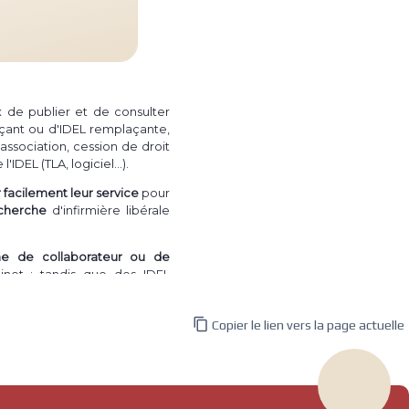
ux de publier et de consulter
çant ou d'IDEL remplaçante,
association, cession de droit
(TLA, logiciel...)
 l'IDEL
.
facilement leur service
pour
cherche
d'infirmière libérale
he de collaborateur ou de
net ; tandis que des IDEL
 directement une recherche

Copier le lien vers la page actuelle
irmière à domicile de
vendre
e de patientèle")
, permettant
nregistrés.
a plus l'utilité pourra le faire