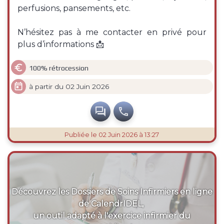
perfusions, pansements, etc.
N’hésitez pas à me contacter en privé pour
plus d’informations 📩

100% rétrocession

à partir du 02 Juin 2026


Publiée
le 02 Juin 2026 à 13:27
Découvrez les Dossiers de Soins Infirmiers en ligne
de CalendrIDEL,
un outil adapté à l'exercice infirmier du