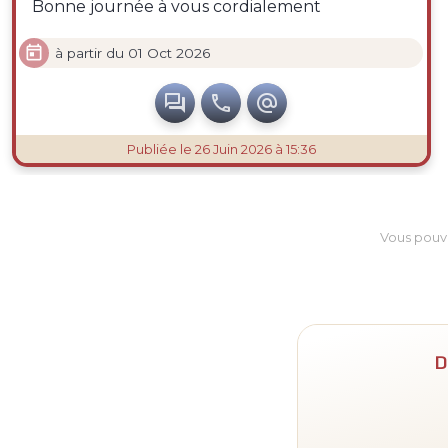
Bonne journée à vous cordialement

à partir du 01 Oct 2026



Publiée
le 26 Juin 2026 à 15:36
Vous pouv
D