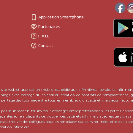
Il peut également s'agir de matériel nécessaire pour le travail quoti
- encore une façon de nommer l
irmiers de ville et infirmières de ville
s de confrères et consoeurs avisé·e·s.

Application Smartphone
tes annonces entre infirmiers libéraux sur CalendrIDEL
est venue n

Partenaires
orme de demandes de ce type, sur les réseaux sociaux notamment. Dé

IDEL, il semblait donc
indispensable de proposer un tel outil
, et qui p
F.A.Q.
(ou semi-payant)
roposent un service assimilé mais payant
, ce qui n'es

Contact
s de CalendrIDEL
sont riches en possibilités et occasions pour tous les
 en ligne, il suffit de
publier sa propre petite annonce en cliquant ici
EXPLIC
site web et application mobile, est dédié aux infirmières libérales et infirmiers
nnings avec partage du calendrier, création de contrats de remplacement, ge
c partage des tournées entre tous les membres d'un cabinet mais aussi factura
pas seulement le forum pour échanger entre professionnels, les petites ann
ntes et remplaçants de trouver des cabinets infirmiers avec lesquels travaill
ces de trouver des collègues pour les remplacer sur leurs tournées, et le calcula
otation infirmière.