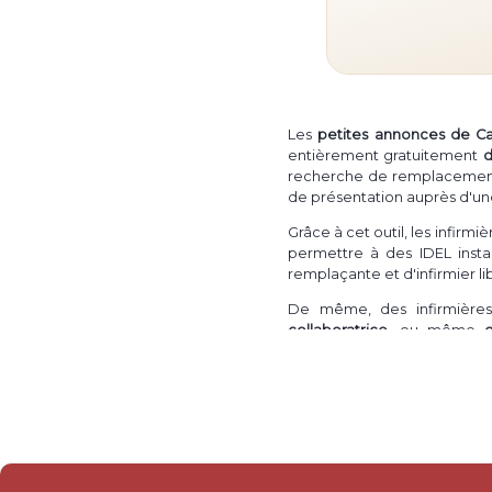
Les
petites annonces de C
entièrement gratuitement
d
recherche de remplacement in
de présentation auprès d'un
Grâce à cet outil, les infirm
permettre à des IDEL instal
remplaçante et d'infirmier l
De même, des infirmières 
collaboratrice
, ou même
intéressé·e·s par une install
de
collaboration ou associat
Il est également possible po
un droit de présentation aup
ainsi à un IDE libéral ou une 
Enfin, une infirmière ou un i