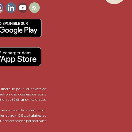
dien des IDEL : TLA, sacoche,

es IDEL -
de pouvoir
acheter
aturellement en se rendant
sirant faire de CalendrIDEL
lus est gratuitement : en effet,
t pas du tout le cas ici.
 IDEL : et si le bonheur n'est
!
ATIONS SUR LES ANNONCES
 libéraux pour leur exercice
stion des dossiers de soins
tion et télétransmission des
onces de remplacement pour
er et aux IDEL titulaires et
teur de cotations permettant