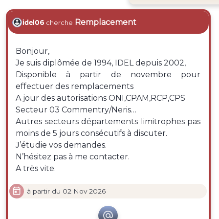
Remplacement
idel06
cherche
Bonjour,
Je suis diplômée de 1994, IDEL depuis 2002,
Disponible à partir de novembre pour
effectuer des remplacements
A jour des autorisations ONI,CPAM,RCP,CPS
Secteur 03 Commentry/Neris…
Autres secteurs départements limitrophes pas
moins de 5 jours consécutifs à discuter.
J’étudie vos demandes.
N’hésitez pas à me contacter.
A très vite.

à partir du 02 Nov 2026
