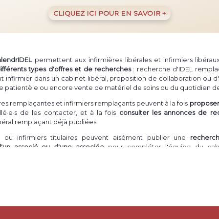
CLIQUEZ ICI POUR EN SAVOIR +
alendrIDEL
permettent aux infirmières libérales et infirmiers libéra
ifférents types d'offres et de recherches
: recherche d'IDEL rempla
firmier dans un cabinet libéral, proposition de collaboration ou d'
e patientèle ou encore vente de matériel de soins ou du quotidien de
ières remplaçantes et infirmiers remplaçants peuvent à la fois
proposer 
lé·e·s de les contacter, et à la fois
consulter les annonces de re
ibéral remplaçant déjà publiées.
ou infirmiers titulaires peuvent aisément publier une
recherc
d'un associé ou d'une associée
pour compléter l'équipe du cabi
ation en cabinet
peuvent postuler à ces annonces ou même publier
ion
libérale.
- comme il est courant de le dire -
ur un infirmier à domicile
ou une inf
rès d'une patientèle
(souvent abrégé "cession de patientèle" ou "vent
IDE libérale de
s'installer en démarrant avec un pool de patients
déjà e
nfirmier désirant
vendre du matériel
de soins en trop, ou dont elle/il n'