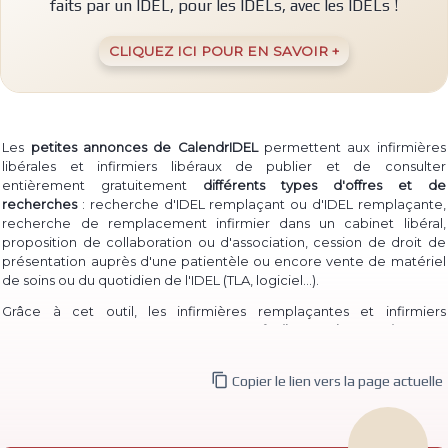
faits par un IDEL, pour les IDELs, avec les IDELs !
CLIQUEZ ICI POUR EN SAVOIR +
Les
petites annonces de CalendrIDEL
permettent aux infirmières
libérales et infirmiers libéraux de publier et de consulter
entièrement gratuitement
différents types d'offres et de
recherches
: recherche d'IDEL remplaçant ou d'IDEL remplaçante,
recherche de remplacement infirmier dans un cabinet libéral,
proposition de collaboration ou d'association, cession de droit de
présentation auprès d'une patientèle ou encore vente de matériel
(TLA, logiciel...)
de soins ou du quotidien de l'IDEL
.
Grâce à cet outil, les infirmières remplaçantes et infirmiers
remplaçants peuvent à la fois
proposer facilement leur service
pour
permettre à des IDEL installé·e·s de les contacter, et à la fois
consulter les annonces de recherche
d'infirmière libérale

Copier le lien vers la page actuelle
remplaçante et d'infirmier libéral remplaçant déjà publiées.
De même, des infirmières ou infirmiers titulaires peuvent aisément
publier une
recherche de collaborateur ou de collaboratrice
, ou