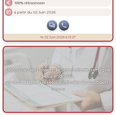

100% rétrocession

à partir du 02 Juin 2026


le 02 Juin 2026 à 13:27
Découvrez les Dossiers de Soins Infirmiers en ligne
de CalendrIDEL,
un outil adapté à l'exercice infirmier du quotidien !
Cliquez ici