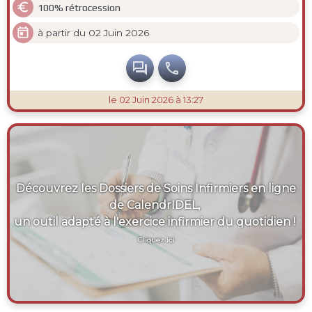

100% rétrocession

à partir du 02 Juin 2026


le 02 Juin 2026 à 13:27
Découvrez les Dossiers de Soins Infirmiers en ligne
de CalendrIDEL,
un outil adapté à l'exercice infirmier du quotidien !
Cliquez ici