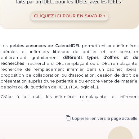
faits par un IDEL, pour les IDELs, avec les IDELs !
CLIQUEZ ICI POUR EN SAVOIR +
Les
petites annonces de CalendrIDEL
permettent aux infirmières
libérales et infirmiers libéraux de publier et de consulter
entièrement gratuitement
différents types d'offres et de
recherches
: recherche d'IDEL remplaçant ou d'IDEL remplaçante,
recherche de remplacement infirmier dans un cabinet libéral,
proposition de collaboration ou d'association, cession de droit de
présentation auprès d'une patientèle ou encore vente de matériel
(TLA, logiciel...)
de soins ou du quotidien de l'IDEL
.
Grâce à cet outil, les infirmières remplaçantes et infirmiers
remplaçants peuvent à la fois
proposer facilement leur service
pour
permettre à des IDEL installé·e·s de les contacter, et à la fois
consulter les annonces de recherche
d'infirmière libérale

Copier le lien vers la page actuelle
remplaçante et d'infirmier libéral remplaçant déjà publiées.
De même, des infirmières ou infirmiers titulaires peuvent aisément
publier une
recherche de collaborateur ou de collaboratrice
, ou