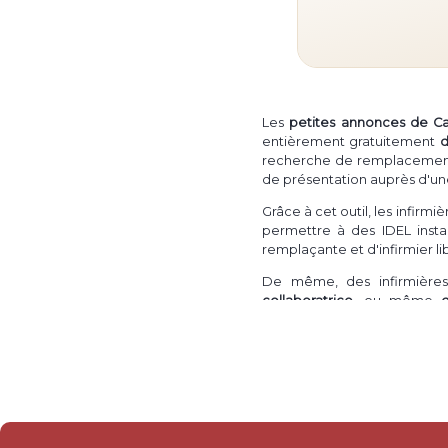
Les
petites annonces de C
entièrement gratuitement
d
recherche de remplacement in
de présentation auprès d'un
Grâce à cet outil, les infirm
permettre à des IDEL instal
remplaçante et d'infirmier l
De même, des infirmières 
collaboratrice
, ou même
intéressé·e·s par une install
de
collaboration ou associat
Il est également possible po
un droit de présentation aup
ainsi à un IDE libéral ou une 
Enfin, une infirmière ou un i