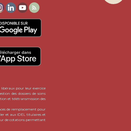
dien des IDEL : TLA, sacoche,

es IDEL -
de pouvoir
acheter
aturellement en se rendant
sirant faire de CalendrIDEL
lus est gratuitement : en effet,
t pas du tout le cas ici.
 IDEL : et si le bonheur n'est
!
ATIONS SUR LES ANNONCES
 libéraux pour leur exercice
stion des dossiers de soins
tion et télétransmission des
onces de remplacement pour
er et aux IDEL titulaires et
teur de cotations permettant