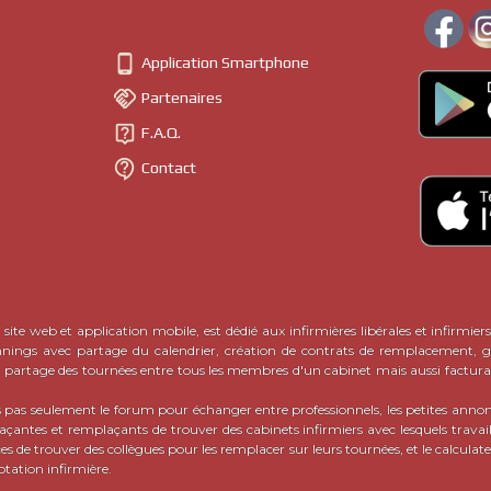
Il peut également s'agir de matériel nécessaire pour le travail quoti
- encore une façon de nommer l
irmiers de ville et infirmières de ville
s de confrères et consoeurs avisé·e·s.

Application Smartphone
tes annonces entre infirmiers libéraux sur CalendrIDEL
est venue n

Partenaires
orme de demandes de ce type, sur les réseaux sociaux notamment. Dé

IDEL, il semblait donc
indispensable de proposer un tel outil
, et qui p
F.A.Q.
(ou semi-payant)
roposent un service assimilé mais payant
, ce qui n'es

Contact
s de CalendrIDEL
sont riches en possibilités et occasions pour tous les
 en ligne, il suffit de
publier sa propre petite annonce en cliquant ici
EXPLIC
site web et application mobile, est dédié aux infirmières libérales et infirmiers
nnings avec partage du calendrier, création de contrats de remplacement, ge
c partage des tournées entre tous les membres d'un cabinet mais aussi factura
pas seulement le forum pour échanger entre professionnels, les petites ann
ntes et remplaçants de trouver des cabinets infirmiers avec lesquels travaill
ces de trouver des collègues pour les remplacer sur leurs tournées, et le calcula
otation infirmière.