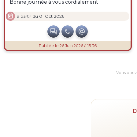
Bonne journée à vous cordialement

à partir du 01 Oct 2026



Publiée
le 26 Juin 2026 à 15:36
Vous pouv
D