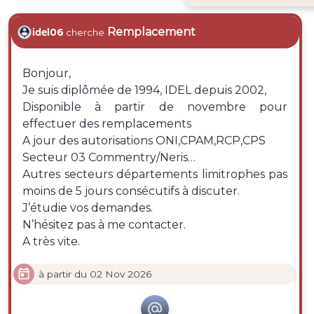
Remplacement
idel06
cherche
Bonjour,
Je suis diplômée de 1994, IDEL depuis 2002,
Disponible à partir de novembre pour
effectuer des remplacements
A jour des autorisations ONI,CPAM,RCP,CPS
Secteur 03 Commentry/Neris…
Autres secteurs départements limitrophes pas
moins de 5 jours consécutifs à discuter.
J’étudie vos demandes.
N’hésitez pas à me contacter.
A très vite.

à partir du 02 Nov 2026
