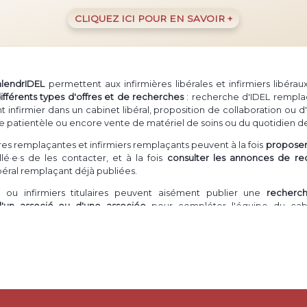
CLIQUEZ ICI POUR EN SAVOIR +
alendrIDEL
permettent aux infirmières libérales et infirmiers libéra
ifférents types d'offres et de recherches
: recherche d'IDEL rempla
firmier dans un cabinet libéral, proposition de collaboration ou d'
e patientèle ou encore vente de matériel de soins ou du quotidien de
ières remplaçantes et infirmiers remplaçants peuvent à la fois
proposer 
lé·e·s de les contacter, et à la fois
consulter les annonces de re
ibéral remplaçant déjà publiées.
ou infirmiers titulaires peuvent aisément publier une
recherc
d'un associé ou d'une associée
pour compléter l'équipe du cabi
ation en cabinet
peuvent postuler à ces annonces ou même publier
ion
libérale.
- comme il est courant de le dire -
ur un infirmier à domicile
ou une inf
rès d'une patientèle
(souvent abrégé "cession de patientèle" ou "vent
IDE libérale de
s'installer en démarrant avec un pool de patients
déjà e
nfirmier désirant
vendre du matériel
de soins en trop, ou dont elle/il n'