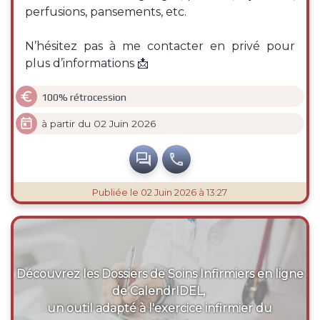
perfusions, pansements, etc.
N’hésitez pas à me contacter en privé pour
plus d’informations 📩

100% rétrocession

à partir du 02 Juin 2026


Publiée
le 02 Juin 2026 à 13:27
Découvrez les Dossiers de Soins Infirmiers en ligne
de CalendrIDEL,
un outil adapté à l'exercice infirmier du