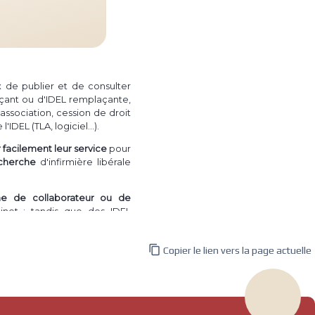
ux de publier et de consulter
çant ou d'IDEL remplaçante,
association, cession de droit
(TLA, logiciel...)
 l'IDEL
.
facilement leur service
pour
cherche
d'infirmière libérale
he de collaborateur ou de
net ; tandis que des IDEL
 directement une recherche

Copier le lien vers la page actuelle
irmière à domicile de
vendre
e de patientèle")
, permettant
nregistrés.
a plus l'utilité pourra le faire