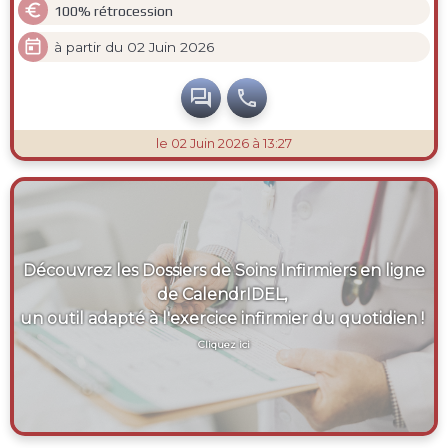

100% rétrocession

à partir du 02 Juin 2026


le 02 Juin 2026 à 13:27
Découvrez les Dossiers de Soins Infirmiers en ligne
de CalendrIDEL,
un outil adapté à l'exercice infirmier du quotidien !
Cliquez ici