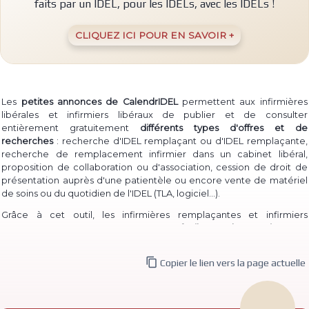
faits par un IDEL, pour les IDELs, avec les IDELs !
CLIQUEZ ICI POUR EN SAVOIR +
Les
petites annonces de CalendrIDEL
permettent aux infirmières
libérales et infirmiers libéraux de publier et de consulter
entièrement gratuitement
différents types d'offres et de
recherches
: recherche d'IDEL remplaçant ou d'IDEL remplaçante,
recherche de remplacement infirmier dans un cabinet libéral,
proposition de collaboration ou d'association, cession de droit de
présentation auprès d'une patientèle ou encore vente de matériel
(TLA, logiciel...)
de soins ou du quotidien de l'IDEL
.
Grâce à cet outil, les infirmières remplaçantes et infirmiers
remplaçants peuvent à la fois
proposer facilement leur service
pour
permettre à des IDEL installé·e·s de les contacter, et à la fois
consulter les annonces de recherche
d'infirmière libérale

Copier le lien vers la page actuelle
remplaçante et d'infirmier libéral remplaçant déjà publiées.
De même, des infirmières ou infirmiers titulaires peuvent aisément
publier une
recherche de collaborateur ou de collaboratrice
, ou