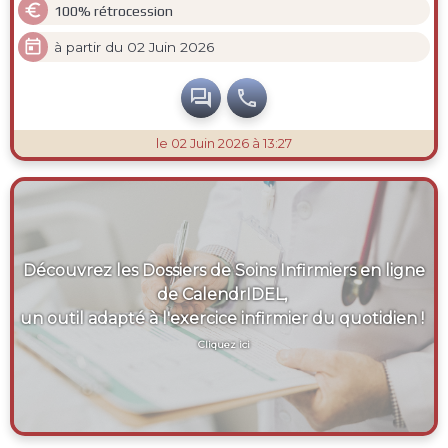

100% rétrocession

à partir du 02 Juin 2026


le 02 Juin 2026 à 13:27
Découvrez les Dossiers de Soins Infirmiers en ligne
de CalendrIDEL,
un outil adapté à l'exercice infirmier du quotidien !
Cliquez ici