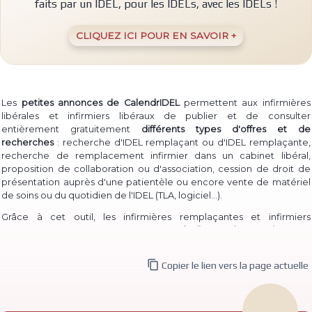
faits par un IDEL, pour les IDELs, avec les IDELs !
CLIQUEZ ICI POUR EN SAVOIR +
Les
petites annonces de CalendrIDEL
permettent aux infirmières
libérales et infirmiers libéraux de publier et de consulter
entièrement gratuitement
différents types d'offres et de
recherches
: recherche d'IDEL remplaçant ou d'IDEL remplaçante,
recherche de remplacement infirmier dans un cabinet libéral,
proposition de collaboration ou d'association, cession de droit de
présentation auprès d'une patientèle ou encore vente de matériel
(TLA, logiciel...)
de soins ou du quotidien de l'IDEL
.
Grâce à cet outil, les infirmières remplaçantes et infirmiers
remplaçants peuvent à la fois
proposer facilement leur service
pour
permettre à des IDEL installé·e·s de les contacter, et à la fois
consulter les annonces de recherche
d'infirmière libérale

Copier le lien vers la page actuelle
remplaçante et d'infirmier libéral remplaçant déjà publiées.
De même, des infirmières ou infirmiers titulaires peuvent aisément
publier une
recherche de collaborateur ou de collaboratrice
, ou