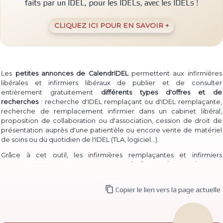
faits par un IDEL, pour les IDELs, avec les IDELs !
CLIQUEZ ICI POUR EN SAVOIR +
Les
petites annonces de CalendrIDEL
permettent aux infirmières
libérales et infirmiers libéraux de publier et de consulter
entièrement gratuitement
différents types d'offres et de
recherches
: recherche d'IDEL remplaçant ou d'IDEL remplaçante,
recherche de remplacement infirmier dans un cabinet libéral,
proposition de collaboration ou d'association, cession de droit de
présentation auprès d'une patientèle ou encore vente de matériel
(TLA, logiciel...)
de soins ou du quotidien de l'IDEL
.
Grâce à cet outil, les infirmières remplaçantes et infirmiers
remplaçants peuvent à la fois
proposer facilement leur service
pour
permettre à des IDEL installé·e·s de les contacter, et à la fois
consulter les annonces de recherche
d'infirmière libérale

Copier le lien vers la page actuelle
remplaçante et d'infirmier libéral remplaçant déjà publiées.
De même, des infirmières ou infirmiers titulaires peuvent aisément
publier une
recherche de collaborateur ou de collaboratrice
, ou