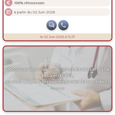

100% rétrocession

à partir du 02 Juin 2026


le 02 Juin 2026 à 13:27
Découvrez les Dossiers de Soins Infirmiers en ligne
de CalendrIDEL,
un outil adapté à l'exercice infirmier du quotidien !
Cliquez ici