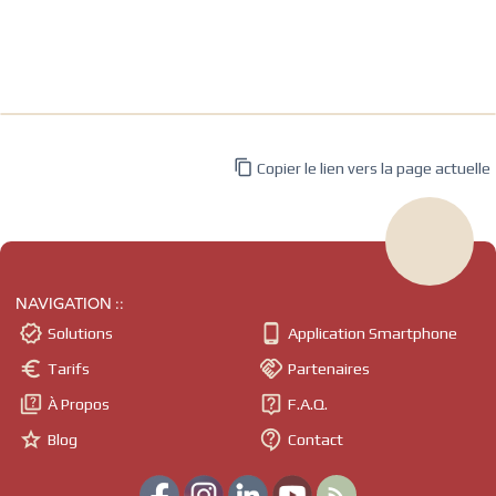

Copier le lien vers la page actuelle
NAVIGATION ::


Solutions
Application Smartphone


Tarifs
Partenaires


À Propos
F.A.Q.


Blog
Contact
