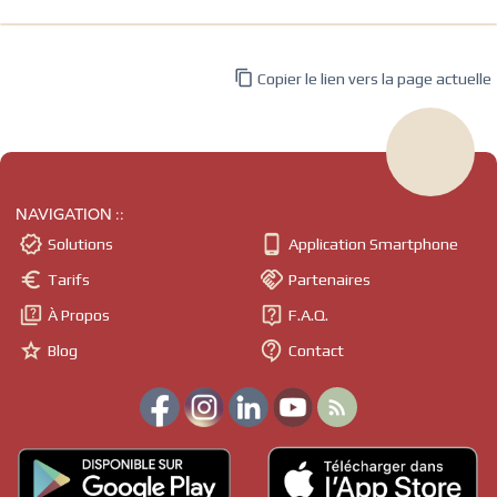

Copier le lien vers la page actuelle
NAVIGATION ::


Solutions
Application Smartphone


Tarifs
Partenaires


À Propos
F.A.Q.


Blog
Contact
