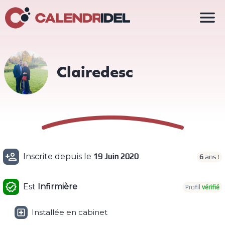

Clairedesc

Inscrite depuis le
19 Juin 2020
6
ans !

Est
Infirmière
Profil
vérifié

Installée en cabinet