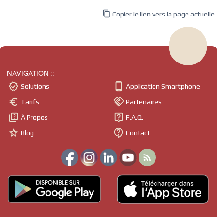

Copier le lien vers la page actuelle
NAVIGATION ::


Solutions
Application Smartphone


Tarifs
Partenaires


À Propos
F.A.Q.


Blog
Contact
