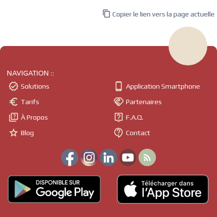

Copier le lien vers la page actuelle
NAVIGATION ::


Solutions
Application Smartphone


Tarifs
Partenaires


À Propos
F.A.Q.


Blog
Contact
