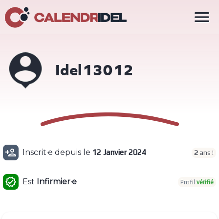

Idel13012

Inscrit·e depuis le
12 Janvier 2024
2
ans !

Est
Infirmier·e
Profil
vérifié