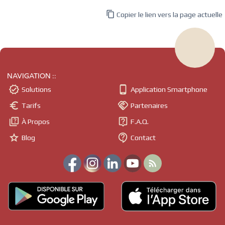

Copier le lien vers la page actuelle
NAVIGATION ::


Solutions
Application Smartphone


Tarifs
Partenaires


À Propos
F.A.Q.


Blog
Contact
