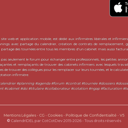
site web et application mobile, est dédié aux infirmières libérales et infirmiers
nnings avec partage du calendrier, création de contrats de remplacement, ge
c partage des tournées entre tous les membres d'un cabinet mais aussi factura
pas seulement le forum pour échanger entre professionnels, les petites ann
ntes et remplaçants de trouver des cabinets infirmiers avec lesquels travaill
ces de trouver des collègues pour les remplacer sur leurs tournées, et le calcula
otation infirmière.
 #calendrier #planning #agenda #forum #contrat #tournée #dossiers #doss
#cabinet #dsi #titulaire #collaborateur #cotation #ngap #facturation #t
Mentions Légales
-
CG
-
Cookies
-
Politique de Confidentialité
-
V5
©
CalendrIDEL par CotCotDev 2015-2026 - Tous droits réservés