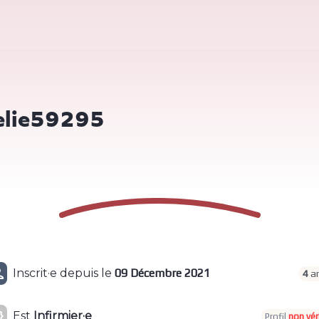
elie59295

Inscrit·e depuis le
09 Décembre 2021
4
an

Est
Infirmier·e
Profil
non vér