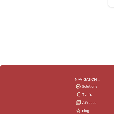
NAVIGATION ::

Solutions

Tarifs

À Propos

Blog