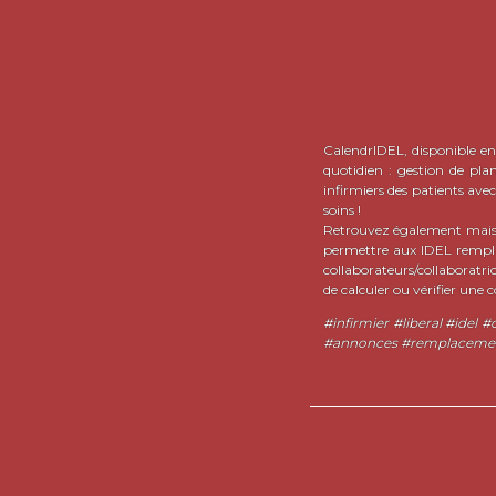
CalendrIDEL, disponible en 
quotidien : gestion de pla
infirmiers des patients ave
soins !
Retrouvez également mais 
permettre aux IDEL remplaça
collaborateurs/collaboratri
de calculer ou vérifier une c
#infirmier #liberal #idel
#annonces #remplacement 