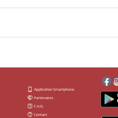

Application Smartphone

Partenaires

F.A.Q.

Contact