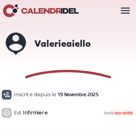

Valerieaiello

Inscrit·e depuis le
19 Novembre 2025

Est
Infirmier·e
Profil
non vérifié