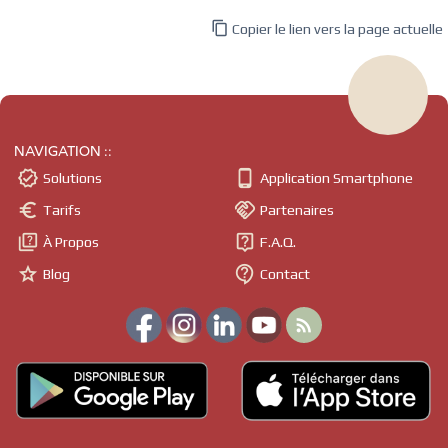

Copier le lien vers la page actuelle
NAVIGATION ::


Solutions
Application Smartphone


Tarifs
Partenaires


À Propos
F.A.Q.


Blog
Contact
