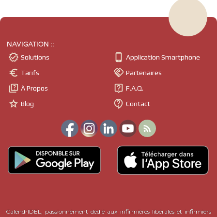
NAVIGATION ::


Solutions
Application Smartphone


Tarifs
Partenaires


À Propos
F.A.Q.


Blog
Contact

CalendrIDEL, passionnément dédié aux infirmières libérales et infirmiers