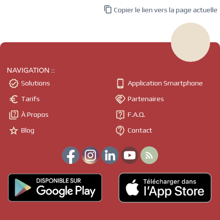

Copier le lien vers la page actuelle
NAVIGATION ::


Solutions
Application Smartphone


Tarifs
Partenaires


À Propos
F.A.Q.


Blog
Contact
