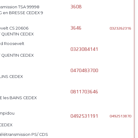
3608
ansmission TSA 99998
G en BRESSE CEDEX 9
3646
velt CS 20606
0323262316
T QUENTIN CEDEX
rd Roosevelt
0323084141
T QUENTIN CEDEX
0470483700
LINS CEDEX
0811703646
E les BAINS CEDEX
ompidou
0492531191
0492513870
 CEDEX
élétransmission PS/ CDS