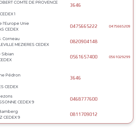
ROBERT COMTE DE PROVENCE
3646
CEDEX 1
e l'Europe Unie
0475665222
0475665209
AS CEDEX
G. Corneau
0820904148
LEVILLE MEZIERES CEDEX
 Sibian
0561657400
0561029299
 CEDEX
enne Pédron
3646
ES CEDEX
 Bezons
0468777600
ASSONNE CEDEX 9
 Bamberg
0811709012
Z CEDEX 9
eboul
0491837000