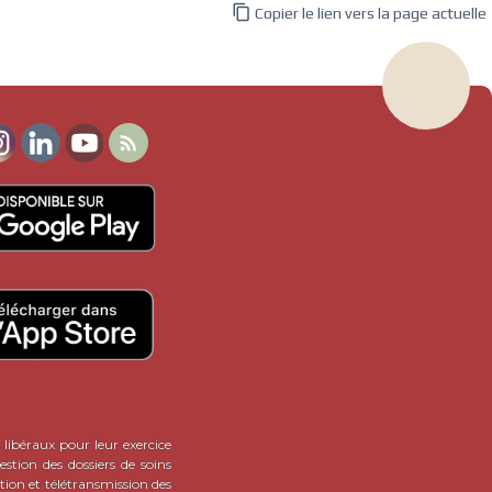
ILLE CEDEX 10

Copier le lien vers la page actuelle
 Boulevard Jean Moulin
3608
CEDEX 9
TELETRANSMISSION
re Marty

0471465700
LLAC CEDEX
3608
ULEME CEDEX 9
de Suède
0546516642
0546516646
OCHELLE CEDEX
e la République
0820904180
0248554962
RGES CEDEX 9
ham
0820904133
E CEDEX
 libéraux pour leur exercice
Abbé Recco Les Paludes
stion des dossiers de soins
0495235200
0495206474
tion et télétransmission des