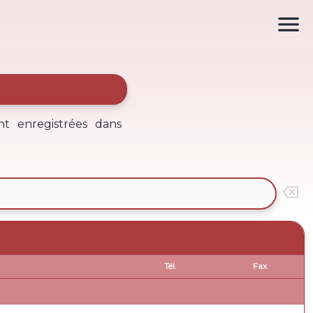

ont enregistrées dans

Tél.
Fax