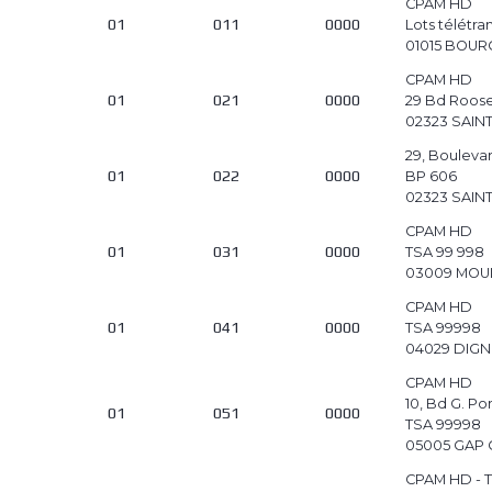
CPAM HD
01
011
0000
Lots télétr
01015 BOUR
CPAM HD
01
021
0000
29 Bd Roose
02323 SAIN
29, Bouleva
01
022
0000
BP 606
02323 SAIN
CPAM HD
01
031
0000
TSA 99 998
03009 MOU
CPAM HD
01
041
0000
TSA 99998
04029 DIGN
CPAM HD
10, Bd G. P
01
051
0000
TSA 99998
05005 GAP
CPAM HD - T