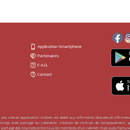
13395 MARSE
CPAM HD 108
01
141
0000
TSA 99 998
14913 CAEN 
CPAM HD - 
15, Rue Pier
01
151
0000
TSA 99998

Application Smartphone
15002 AURI

Partenaires
CPAM HD
01
161
0000
TSA 99998

F.A.Q.
16919 ANGO

Contact
55-57, Rue 
01
171
0000
17014 LA R
Boulevard d
01
181
0000
18030 BOU
6 Rue Sou
01
191
0000
19033 TULL
site web et application mobile, est dédié aux infirmières libérales et infirmiers
Boulevard 
nnings avec partage du calendrier, création de contrats de remplacement, ge
01
201
0000
BP 910
c partage des tournées entre tous les membres d'un cabinet mais aussi factura