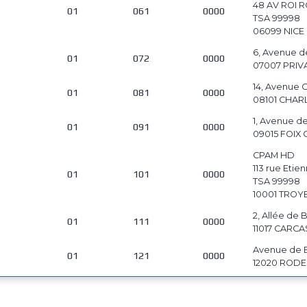
48 AV ROI 
01
061
0000
TSA 99998
06099 NICE 
6, Avenue d
01
072
0000
07007 PRIV
14, Avenue 
01
081
0000
08101 CHAR
1, Avenue de
01
091
0000
09015 FOIX
CPAM HD
113 rue Eti
01
101
0000
TSA 99998
10001 TROY
2, Allée de
01
111
0000
11017 CARC
Avenue de
01
121
0000
12020 RODE
29 rue JB R
01
131
0000
TSA 99998