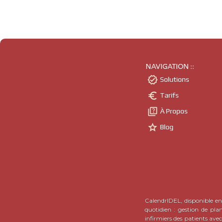
CPAM du Calvados
CPAM du Cantal
NAVIGATION ::

Solutions

Tarifs
CPAM de la Charente

À Propos

Blog
CPAM de la Charente-Maritime
CPAM du Cher
CPAM de la Correze
CalendrIDEL, disponible en 
quotidien : gestion de pla
CPAM de la Corse-du-Sud
infirmiers des patients ave