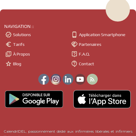
NAVIGATION ::


Solutions
Application Smartphone


Tarifs
Partenaires


À Propos
F.A.Q.


Blog
Contact

CalendrIDEL, passionnément dédié aux infirmières libérales et infirmiers