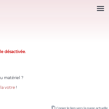

le désactivée.
u matériel ?
la votre
!

Copier le lien vers la page actuelle