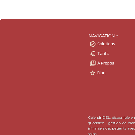
NAVIGATION ::

Solutions

Tarifs

À Propos

Blog
CalendrIDEL, disponible en 
quotidien : gestion de pla
infirmiers des patients ave
soins !