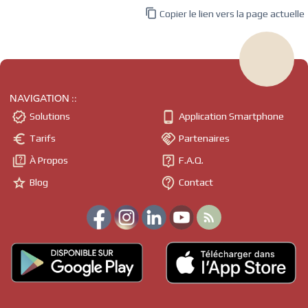

Copier le lien vers la page actuelle
NAVIGATION ::


Solutions
Application Smartphone


Tarifs
Partenaires


À Propos
F.A.Q.


Blog
Contact
