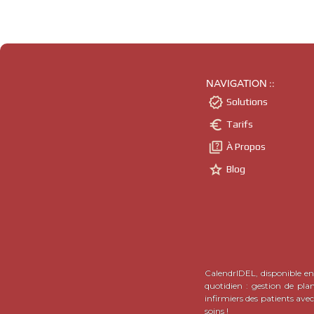
NAVIGATION ::

Solutions

Tarifs

À Propos

Blog
CalendrIDEL, disponible en 
quotidien : gestion de pla
infirmiers des patients ave
soins !