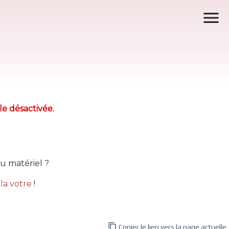

le désactivée.
u matériel ?
la votre
!

Copier le lien vers la page actuelle