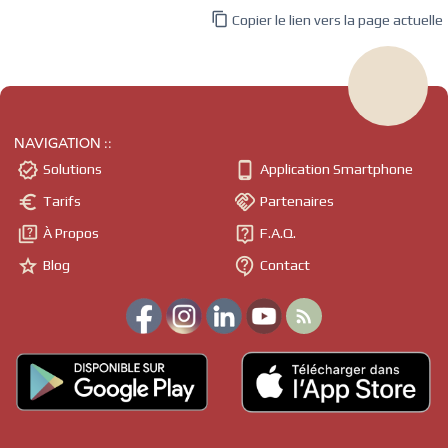

Copier le lien vers la page actuelle
NAVIGATION ::


Solutions
Application Smartphone


Tarifs
Partenaires


À Propos
F.A.Q.


Blog
Contact
