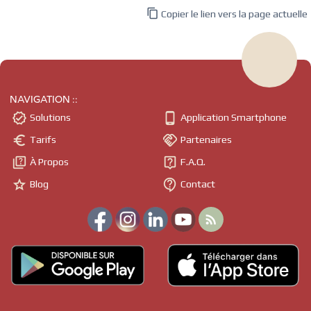

Copier le lien vers la page actuelle
NAVIGATION ::


Solutions
Application Smartphone


Tarifs
Partenaires


À Propos
F.A.Q.


Blog
Contact
