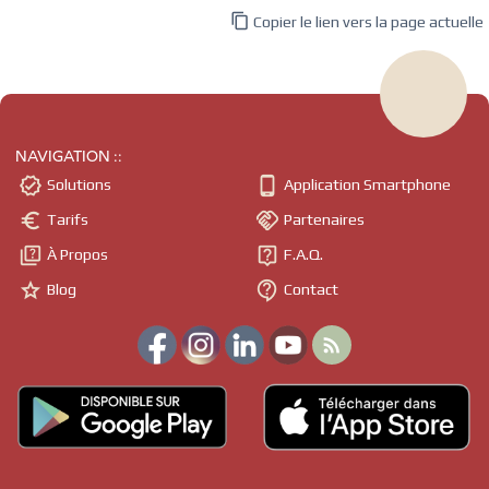

Copier le lien vers la page actuelle
NAVIGATION ::


Solutions
Application Smartphone


Tarifs
Partenaires


À Propos
F.A.Q.


Blog
Contact
