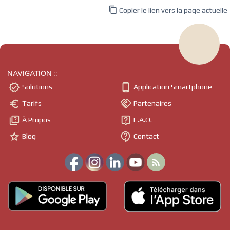

Copier le lien vers la page actuelle
NAVIGATION ::


Solutions
Application Smartphone


Tarifs
Partenaires


À Propos
F.A.Q.


Blog
Contact
