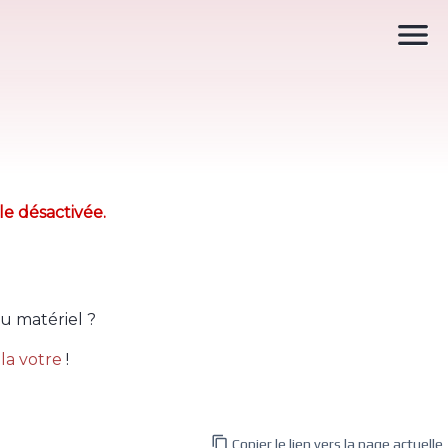

le désactivée.
u matériel ?
la votre
!

Copier le lien vers la page actuelle