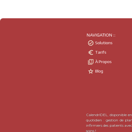
NAVIGATION ::

Solutions

Tarifs

À Propos

Blog
CalendrIDEL, disponible en 
quotidien : gestion de pla
infirmiers des patients ave
soins !