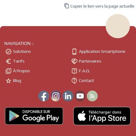

Copier le lien vers la page actuelle
NAVIGATION ::


Solutions
Application Smartphone


Tarifs
Partenaires


À Propos
F.A.Q.


Blog
Contact
