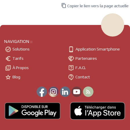

Copier le lien vers la page actuelle
NAVIGATION ::


Solutions
Application Smartphone


Tarifs
Partenaires


À Propos
F.A.Q.


Blog
Contact
