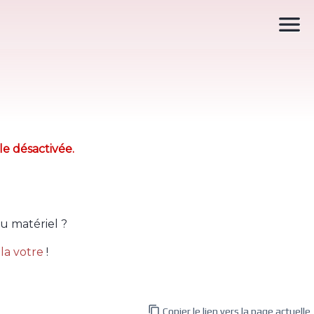

le désactivée.
u matériel ?
la votre
!

Copier le lien vers la page actuelle