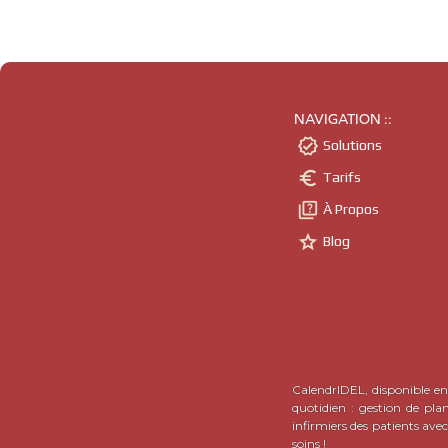
NAVIGATION ::

Solutions

Tarifs

À Propos

Blog
CalendrIDEL, disponible en 
quotidien : gestion de pla
infirmiers des patients ave
soins !