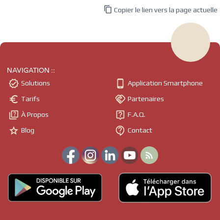

Copier le lien vers la page actuelle
NAVIGATION ::


Solutions
Application Smartphone


Tarifs
Partenaires


À Propos
F.A.Q.


Blog
Contact
