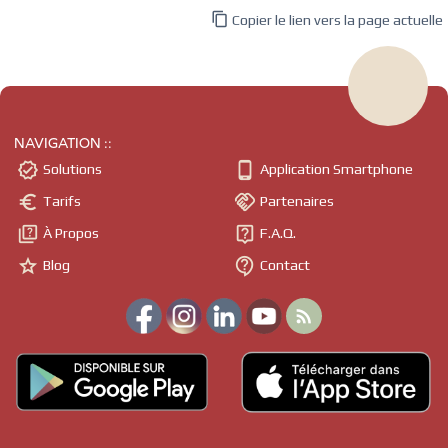

Copier le lien vers la page actuelle
NAVIGATION ::


Solutions
Application Smartphone


Tarifs
Partenaires


À Propos
F.A.Q.


Blog
Contact
