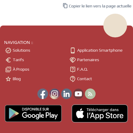

Copier le lien vers la page actuelle
NAVIGATION ::


Solutions
Application Smartphone


Tarifs
Partenaires


À Propos
F.A.Q.


Blog
Contact
