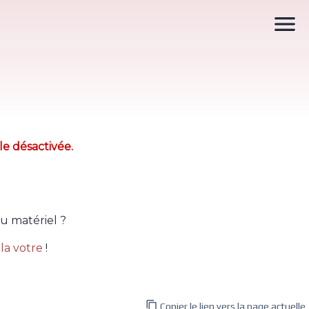

le désactivée.
u matériel ?
la votre
!

Copier le lien vers la page actuelle