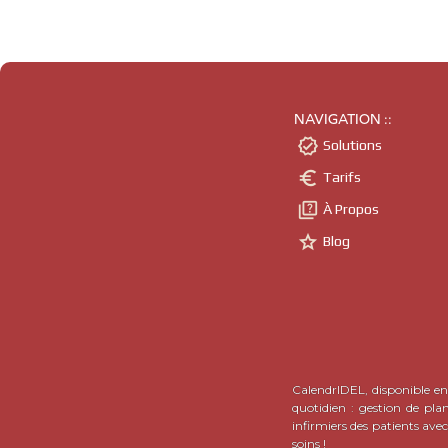
NAVIGATION ::

Solutions

Tarifs

À Propos

Blog
CalendrIDEL, disponible en 
quotidien : gestion de pla
infirmiers des patients ave
soins !