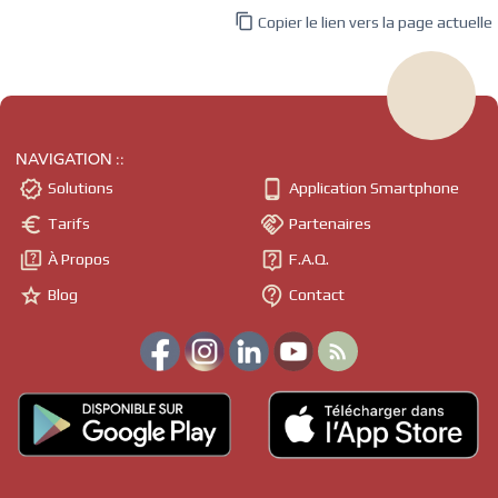

Copier le lien vers la page actuelle
NAVIGATION ::


Solutions
Application Smartphone


Tarifs
Partenaires


À Propos
F.A.Q.


Blog
Contact
