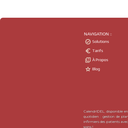
NAVIGATION ::

Solutions

Tarifs

À Propos

Blog
CalendrIDEL, disponible en 
quotidien : gestion de pla
infirmiers des patients ave
soins !