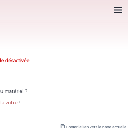

le désactivée.
u matériel ?
la votre
!

Copier le lien vers la page actuelle