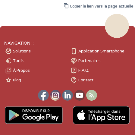

Copier le lien vers la page actuelle
NAVIGATION ::


Solutions
Application Smartphone


Tarifs
Partenaires


À Propos
F.A.Q.


Blog
Contact
